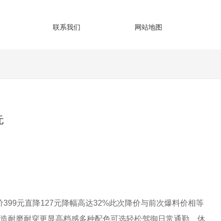
联系我们
网站地图
元
99元直降127元降幅高达32%此次降价与前次爆料价相等
造耐磨耐穿更显高档感多种配色可选轻松驾御日常通勤、休